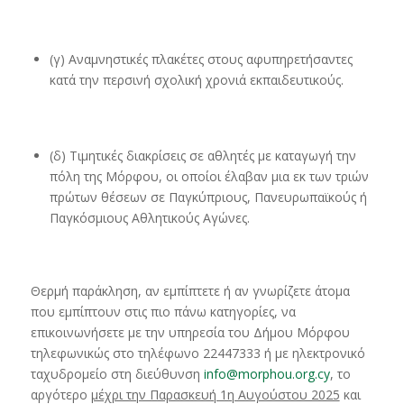
(γ) Αναμνηστικές πλακέτες στους αφυπηρετήσαντες
κατά την περσινή σχολική χρονιά εκπαιδευτικούς.
(δ) Τιμητικές διακρίσεις σε αθλητές με καταγωγή την
πόλη της Μόρφου, οι οποίοι έλαβαν μια εκ των τριών
πρώτων θέσεων σε Παγκύπριους, Πανευρωπαϊκούς ή
Παγκόσμιους Αθλητικούς Αγώνες.
Θερμή παράκληση, αν εμπίπτετε ή αν γνωρίζετε άτομα
που εμπίπτουν στις πιο πάνω κατηγορίες, να
επικοινωνήσετε με την υπηρεσία του Δήμου Μόρφου
τηλεφωνικώς στο τηλέφωνο 22447333 ή με ηλεκτρονικό
ταχυδρομείο στη διεύθυνση
info@morphou.org.cy
, το
αργότερο
μέχρι την Παρασκευή 1η Αυγούστου 2025
και