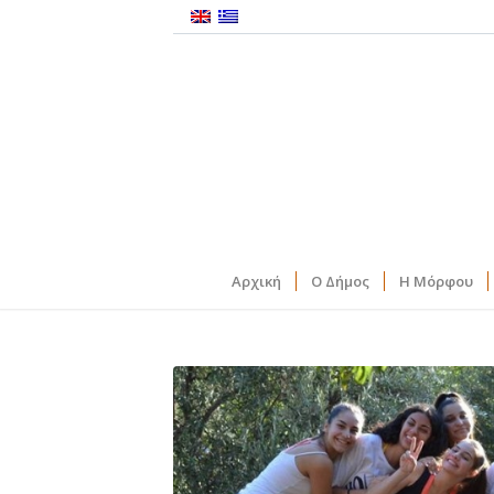
Αρχική
Ο Δήμος
Η Μόρφου